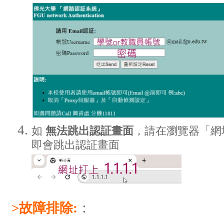
如
無法跳出認証畫面
，請在瀏覽器「網
即會跳出認証畫面
>故障排除:
：