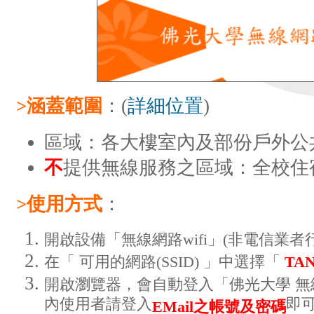
>涵蓋範圍
：(
詳細位置
)
區域：各大樓室內及部份戶外公
不
提供無線服務之區域：全校住
>使用方式
：
開啟設備「無線網路wifi」(非電信業者
在「 可用的網路(SSID) 」中選擇「
TAN
開啟瀏覽器，會自動登入「佛光大學 
內使用者請登入
即
EMail之帳號及密碼