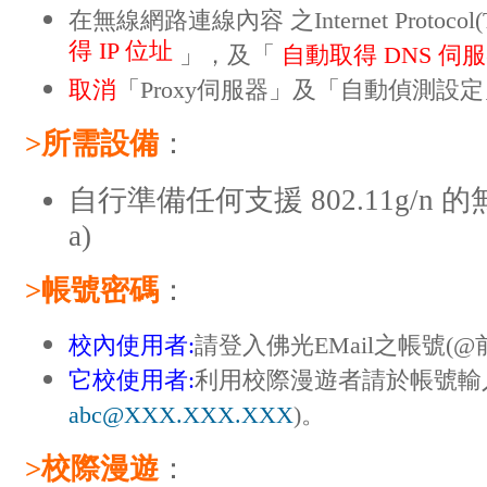
​在無線網路連線內容 之Internet Protocol
得 IP 位址
」，及「
自動取得 DNS 伺
取消
「Proxy伺服器」及「自動偵測設
>所需設備
：
自行準備任何支援 802.11g/n
a)
>帳號密碼
：
校內使用者:
請登入佛光EMail之帳號(
它校使用者:
利用校際漫遊者請於帳號輸入完
abc@XXX.XXX.XXX
)。
>校際漫遊
：