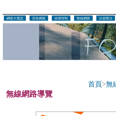
網路大聲說
宿舍網路
偵測管制
無線網路
法規辦法
首頁
>
無
無線網路導覽