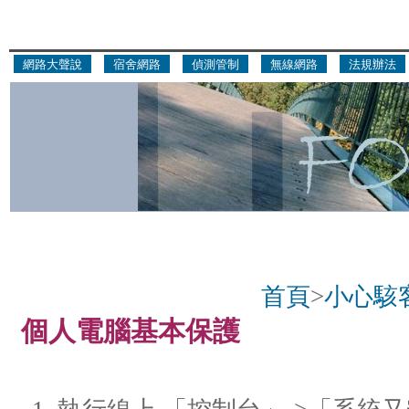
網路大聲說
宿舍網路
偵測管制
無線網路
法規辦法
首頁
>
小心駭
個人電腦基本保護