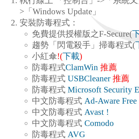
執行線上 「控制台」->「系統又
>「Windows Update」
安裝防毒程式：
免費提供授權版之F-Secure(
趨勢「閃電殺手」掃毒程式(
小紅傘
!(
下載
)
防毒程式
ClamWin
推薦
防毒程式
USBCleaner
推薦
防毒程式
Microsoft Security E
中文防毒程式
Ad-Aware Free
中文防毒程式
Avast !
中文防毒程式
Comodo
防毒程式
AVG