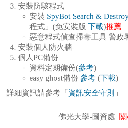
安裝防駭程式
安裝
SpyBot Search & Destro
程式」(免安裝版
下載
)
推薦
惡意程式偵查掃毒工具 警政
安裝個人防火牆-
個人PC備份
資料定期備份(
參考
)
easy ghost備份
參考
(
下載
)
詳細資訊請參考「
資訊安全守則
」
佛光大學-圖資處
關