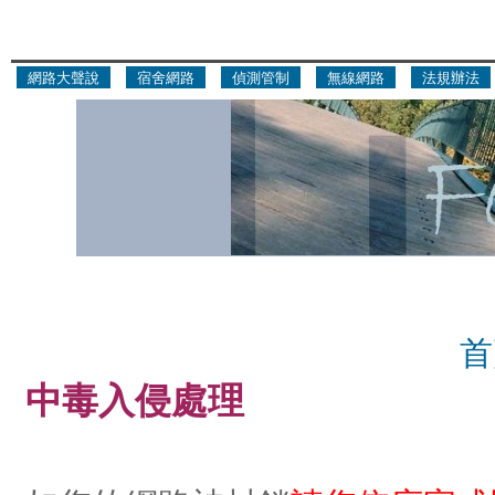
網路大聲說
宿舍網路
偵測管制
無線網路
法規辦法
首
中毒入侵處理