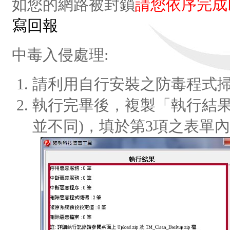
如您的網路被封鎖
請您依序完成
寫回報
中毒入侵處理:
請利用自行安裝之防毒程式
執行完畢後，複製「執行結果
並不同)，填於第3項之表單