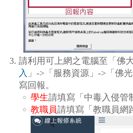
請利用可上網之電腦至「佛大
入
」->「服務資源」->「
寫回報。
學生
請填寫「中毒入侵管
教職員
請填寫「教職員網