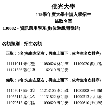
佛光大學
115學年度大學申請入學招生
錄取名單
130082 - 資訊應用學系(數位遊戲開發組)
名額類別：招生名額
正取：5名(先由左至右，再由上而下，依考生名次排序)
11111011 朱〇瑩
11080624 林〇泫
11109020 蔡〇逸
11121536 張〇博
11162319 陳〇安
備取：9名(先由左至右，再由上而下，依考生名次排序)
11157617 陳〇暄
11213105 李〇誠
11085908 王〇嫻
11055112 葉〇丞
11131822 蔡〇諺
11090513 呂〇辰
11079513 褚〇陞
11090629 陳〇安
11090610 汪〇宏