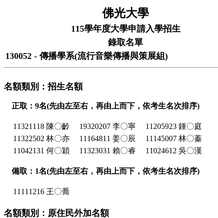
佛光大學
115學年度大學申請入學招生
錄取名單
130052 - 傳播學系(流行音樂傳播與策展組)
名額類別：招生名額
正取：9名(先由左至右，再由上而下，依考生名次排序)
11321118 陳〇齡
19320207 李〇寧
11205923 鍾〇庭
11322502 林〇亦
11164811 姜〇辰
11145007 林〇蓁
11042131 何〇穎
11323031 賴〇睿
11024612 吳〇漢
備取：1名(先由左至右，再由上而下，依考生名次排序)
11111216 王〇喬
名額類別：原住民外加名額